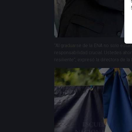
“Al graduarse de la ENA no solo está
responsabilidad crucial. Ustedes ahor
resiliente”, expresó la directora de la