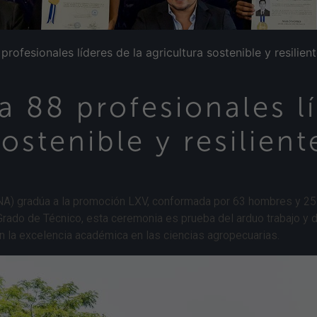
rofesionales líderes de la agricultura sostenible y resilien
 88 profesionales lí
ostenible y resilient
ENA) gradúa a la promoción LXV, conformada por 63 hombres y 25
Grado de Técnico, esta ceremonia es prueba del arduo trabajo y 
n la excelencia académica en las ciencias agropecuarias.