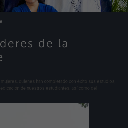
te
deres de la
e
 mujeres, quienes han completado con éxito sus estudios,
dedicación de nuestros estudiantes, así como del