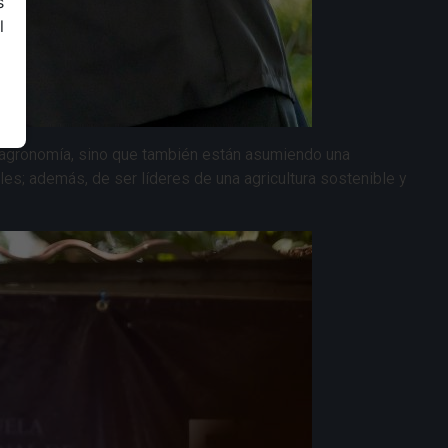
s
l
n agronomía, sino que también están asumiendo una
les; además, de ser líderes de una agricultura sostenible y