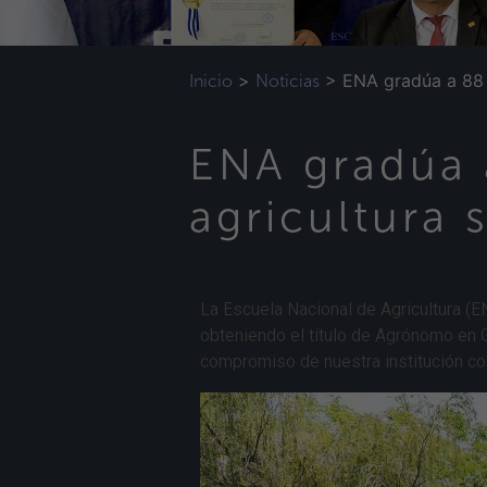
>
>
ENA gradúa a 88 p
Inicio
Noticias
ENA gradúa a
agricultura s
La Escuela Nacional de Agricultura (
obteniendo el título de Agrónomo en 
compromiso de nuestra institución co