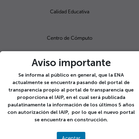
Calidad Educativa
Centro de Cómputo
Aviso importante
Servicios en
Proyección Social
Se informa al público en general, que la ENA
actualmente se encuentra pasando del portal de
transparencia propio al portal de transparencia que
Proyección Social
proporciona el IAIP, en el cual será publicada
paulatinamente la información de los últimos 5 años
con autorización del IAIP, por lo que el nuevo portal
se encuentra en construcción.
Giras educativas
Aceptar