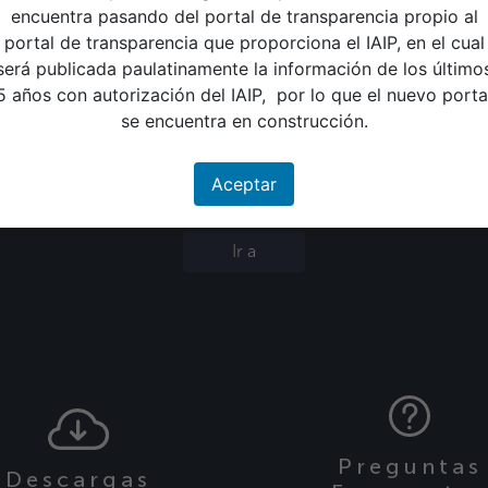
encuentra pasando del portal de transparencia propio al
1
portal de transparencia que proporciona el IAIP, en el cual
será publicada paulatinamente la información de los último
de marzo de 2025
5 años con autorización del IAIP, por lo que el nuevo porta
se encuentra en construcción.
de marzo de 2025
Aceptar
Publicado el 21-03-2025.
Ir a
Preguntas
Descargas