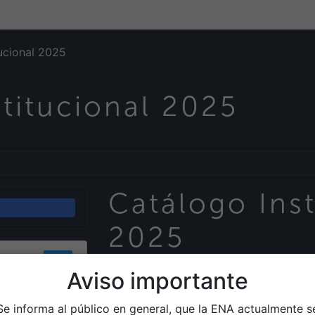
tucional 2025
titucional 2025
Catálogo Inst
2025
280
Aviso importante
10.11 MB
Se informa al público en general, que la ENA actualmente s