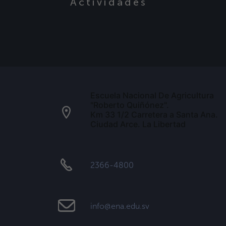
Actividades
Escuela Nacional De Agricultura
"Roberto Quiñónez".
Km 33 1/2 Carretera a Santa Ana.
Ciudad Arce. La Libertad
2366-4800
info@ena.edu.sv