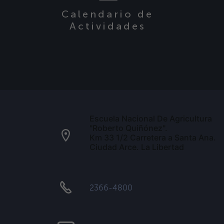
Calendario de
Actividades
Escuela Nacional De Agricultura
"Roberto Quiñónez".
Km 33 1/2 Carretera a Santa Ana.
Ciudad Arce. La Libertad
2366-4800