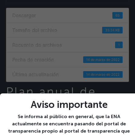
Descargar
65
Tamaño del archivo
33.34 KB
Recuento de archivos
1
Fecha de creación
14 de marzo de 2022
Última actualización
14 de marzo de 2022
Plan anual de
mejora regulatoria
Aviso importante
2022
Se informa al público en general, que la ENA
actualmente se encuentra pasando del portal de
transparencia propio al portal de transparencia que