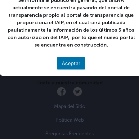
Se informa al público en general, que la ENA
Finaliza:
actualmente se encuentra pasando del portal de
28 28-06:00 enero 28-06:00 2022
transparencia propio al portal de transparencia que
proporciona el IAIP, en el cual será publicada
Última fecha para dar
paulatinamente la información de los últimos 5 años
respuesta a solicitudes
de reingreso al ciclo 01-
con autorización del IAIP, por lo que el nuevo portal
2022
»
se encuentra en construcción.
Aceptar
Únete a nuestra comunidad
Mapa del Sitio
Politica Web
Preguntas Frecuentes