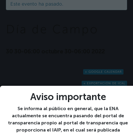
Este evento ha pasado.
Día de Campo
30 30-06:00 octubre 30-06:00 2022
+ GOOGLE CALENDAR
+ EXPORTACIÓN DE ICAL
Detalles
Aviso importante
Fecha:
30 30-06:00 octubre 30-06:00 2022
Se informa al público en general, que la ENA
actualmente se encuentra pasando del portal de
«
Segundo examen
Día de difuntos
»
transparencia propio al portal de transparencia que
parcial 1°, 2° y 3° año
proporciona el IAIP, en el cual será publicada