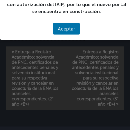
con autorización del IAIP, por lo que el nuevo portal
+ GOOGLE CALENDAR
se encuentra en construcción.
+ EXPORTACIÓN DE ICAL
Detalles
Aceptar
Fecha:
13 13-06:00 enero 13-06:00 2022
«
Entrega a Registro
Entrega a Registro
Académico: solvencia
Académico: solvencia
de PNC, certificados de
de PNC, certificados de
antecedentes penales y
antecedentes penales y
solvencia institucional
solvencia institucional
para su respectiva
para su respectiva
revisión y cancelar en
revisión y cancelar en
colecturía de la ENA los
colecturía de la ENA los
aranceles
aranceles
correspondientes. (2°
correspondientes. (3°
año «B»)
año «B»)
»