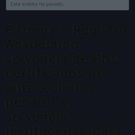
Este evento ha pasado.
Entrega a Registro
Académico:
solvencia de PNC,
certificados de
antecedentes
penales y
solvencia
institucional para