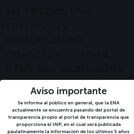
su respectiva
revisión y
cancelar en
colecturía de la
ENA los aranceles
correspondientes.
Aviso importante
(3° año «A»)
Se informa al público en general, que la ENA
actualmente se encuentra pasando del portal de
transparencia propio al portal de transparencia que
13 13-06:00 enero 13-06:00 2022
proporciona el IAIP, en el cual será publicada
paulatinamente la información de los últimos 5 años