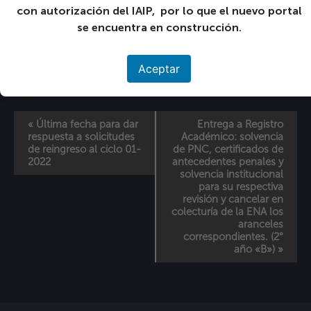
con autorización del IAIP, por lo que el nuevo portal
+ GOOGLE CALENDAR
se encuentra en construcción.
+ EXPORTACIÓN DE ICAL
Detalles
Aceptar
Fecha:
11 11-06:00 enero 11-06:00 2022
«
Última fecha para dar
Entrega a Registro
respuesta a solicitudes
Académico: solvencia
de reingreso al ciclo 01-
de PNC, certificados de
2022
antecedentes penales y
solvencia institucional
para su respectiva
revisión y cancelar en
colecturía de la ENA los
aranceles
correspondientes. (2°
año «B»)
»