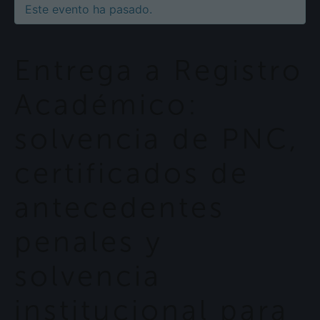
Este evento ha pasado.
Entrega a Registro
Académico:
solvencia de PNC,
certificados de
antecedentes
penales y
solvencia
institucional para