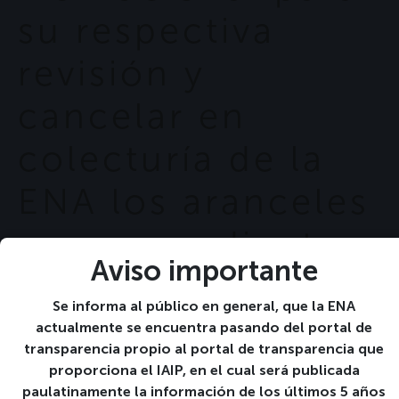
su respectiva
revisión y
cancelar en
colecturía de la
ENA los aranceles
correspondientes.
Aviso importante
(2° año «A»)
Se informa al público en general, que la ENA
actualmente se encuentra pasando del portal de
transparencia propio al portal de transparencia que
11 11-06:00 enero 11-06:00 2022
proporciona el IAIP, en el cual será publicada
paulatinamente la información de los últimos 5 años