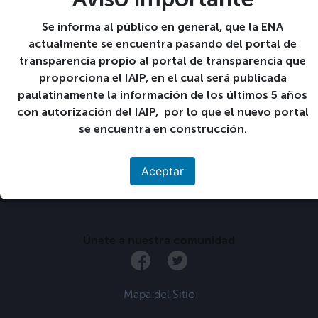
Finaliza:
9 09-06:00 diciembre 09-06:00 2023
Se informa al público en general, que la ENA
actualmente se encuentra pasando del portal de
«
Matrícula curso
Turnos en unidades
transparencia propio al portal de transparencia que
propedéutico, entrega
productivas
»
proporciona el IAIP, en el cual será publicada
de formularios de
estudio
paulatinamente la información de los últimos 5 años
socioeconómico y
con autorización del IAIP, por lo que el nuevo portal
formularios de solicitud
se encuentra en construcción.
de becas a jóvenes
inscritos(as).
Aceptar
Únete a nuestra comunidad
Mapa del Sitio