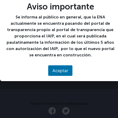
15 15-06:00 junio 15-06:00 2022
Aviso importante
Se informa al público en general, que la ENA
+ GOOGLE CALENDAR
actualmente se encuentra pasando del portal de
transparencia propio al portal de transparencia que
+ EXPORTACIÓN DE ICAL
proporciona el IAIP, en el cual será publicada
Detalles
paulatinamente la información de los últimos 5 años
Fecha:
con autorización del IAIP, por lo que el nuevo portal
15 15-06:00 junio 15-06:00 2022
se encuentra en construcción.
«
Continúa segundo
Día del Padre
»
examen parcial 1° año
Aceptar
Únete a nuestra comunidad