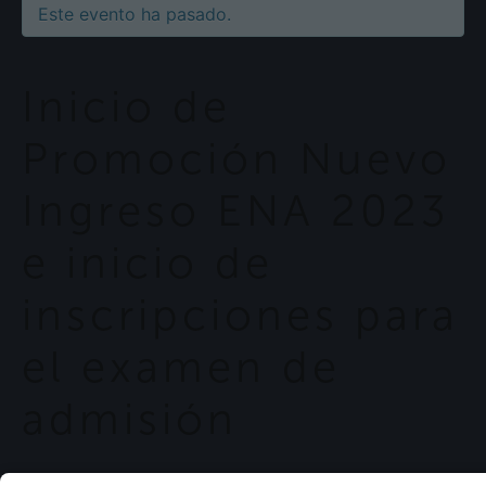
Este evento ha pasado.
Inicio de
Promoción Nuevo
Ingreso ENA 2023
e inicio de
inscripciones para
el examen de
admisión