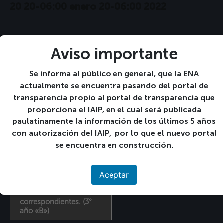
20 20-06:00 enero 20-06:00 2022
+ GOOGLE CALENDAR
Aviso importante
+ EXPORTACIÓN DE ICAL
Detalles
Se informa al público en general, que la ENA
Fecha:
actualmente se encuentra pasando del portal de
20 20-06:00 enero 20-06:00 2022
transparencia propio al portal de transparencia que
proporciona el IAIP, en el cual será publicada
«
Entrega a Registro
Matrícula en línea ciclo
paulatinamente la información de los últimos 5 años
Académico: solvencia
01-2022, según
con autorización del IAIP, por lo que el nuevo portal
de PNC, certificados de
programación, de
se encuentra en construcción.
antecedentes penales y
estudiantes que van a
solvencia institucional
cursar 3° año
»
para su respectiva
Aceptar
revisión y cancelar en
colecturía de la ENA los
aranceles
correspondientes. (3°
año «B»)