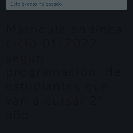
Este evento ha pasado.
Matrícula en línea
ciclo 01-2022,
según
programación, de
estudiantes que
van a cursar 2°
año