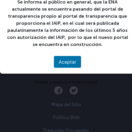
Comienza:
Se informa al público en general, que la ENA
23 23-06:00 marzo 23-06:00 2022
actualmente se encuentra pasando del portal de
transparencia propio al portal de transparencia que
Finaliza:
31 31-06:00 marzo 31-06:00 2022
proporciona el IAIP, en el cual será publicada
paulatinamente la información de los últimos 5 años
con autorización del IAIP, por lo que el nuevo portal
«
Inicio ciclo 01-2022 1°
Vacaciones de Semana
año.
Santa
»
se encuentra en construcción.
Aceptar
Únete a nuestra comunidad
Mapa del Sitio
Politica Web
Preguntas Frecuentes