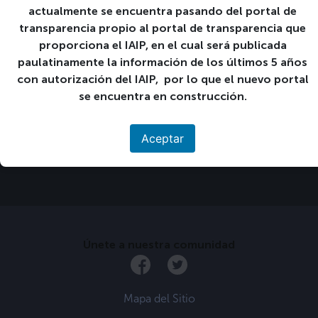
actualmente se encuentra pasando del portal de
Detalles
transparencia propio al portal de transparencia que
Comienza:
proporciona el IAIP, en el cual será publicada
9 09-06:00 julio 09-06:00 2022
paulatinamente la información de los últimos 5 años
Finaliza:
con autorización del IAIP, por lo que el nuevo portal
31 31-06:00 julio 31-06:00 2022
se encuentra en construcción.
«
Exámenes finales 1°,
Exámenes de
Aceptar
2° y 3° año.
reposición 1°, 2° y 3°
año.
»
Únete a nuestra comunidad
Mapa del Sitio