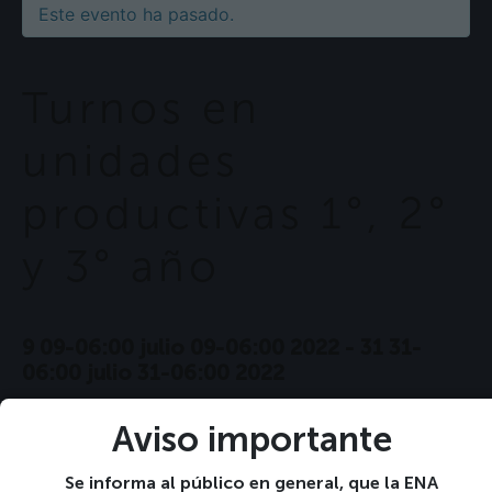
Este evento ha pasado.
Turnos en
unidades
productivas 1°, 2°
y 3° año
9 09-06:00 julio 09-06:00 2022
-
31 31-
06:00 julio 31-06:00 2022
Aviso importante
+ GOOGLE CALENDAR
Se informa al público en general, que la ENA
+ EXPORTACIÓN DE ICAL