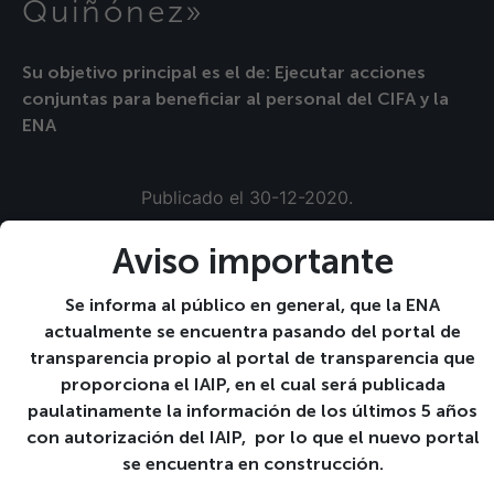
Quiñónez»
Su objetivo principal es el de: Ejecutar acciones
conjuntas para beneficiar al personal del CIFA y la
ENA
Publicado el 30-12-2020.
««
Transformación de la Escuela Nacional de Agricultura
Aviso importante
en Instituto Especializado de Nivel Superior
Ir a Programas
Se informa al público en general, que la ENA
actualmente se encuentra pasando del portal de
»»
Plan Operativo Anual 2020
transparencia propio al portal de transparencia que
proporciona el IAIP, en el cual será publicada
paulatinamente la información de los últimos 5 años
Calendario de
con autorización del IAIP, por lo que el nuevo portal
Actividades
se encuentra en construcción.