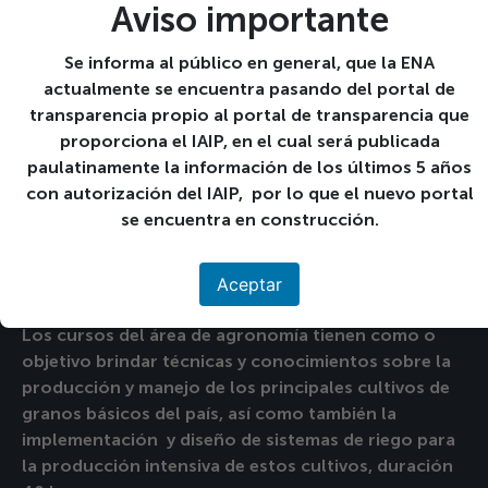
Manejo de Viveros Ornamentales
Aviso importante
Producción de Abonos Orgánicos
Cultivo de Especies Aromáticas
Se informa al público en general, que la ENA
Control Integrado de Plagas en los Cítricos
actualmente se encuentra pasando del portal de
Hidroponía Popular
transparencia propio al portal de transparencia que
Cultivo de Piña
proporciona el IAIP, en el cual será publicada
Cultivo de Mango
paulatinamente la información de los últimos 5 años
Cultivo de Papaya
con autorización del IAIP, por lo que el nuevo portal
Cultivo de Aguacate
se encuentra en construcción.
Cursos Estratégicos en el Área
Aceptar
de Agronomía
Los cursos del área de agronomía tienen como o
objetivo brindar técnicas y conocimientos sobre la
producción y manejo de los principales cultivos de
granos básicos del país, así como también la
implementación y diseño de sistemas de riego para
la producción intensiva de estos cultivos, duración