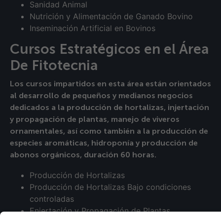
Sanidad Animal
Nutrición y Alimentación de Ganado Bovino
Inseminación Artificial en Bovinos
Cursos Estratégicos en el Área
De Fitotecnia
Los cursos impartidos en esta área están orientados
al desarrollo de pequeños y medianos negocios
dedicados a la producción de hortalizas, injertación
y propagación de plantas, manejo de viveros
ornamentales, así como también a la producción de
especies aromáticas, hidroponía y producción de
abonos orgánicos, duración 60 horas.
Producción de Hortalizas
Producción de Hortalizas Bajo condiciones
controladas
Enjertación y Propagación de Plantas