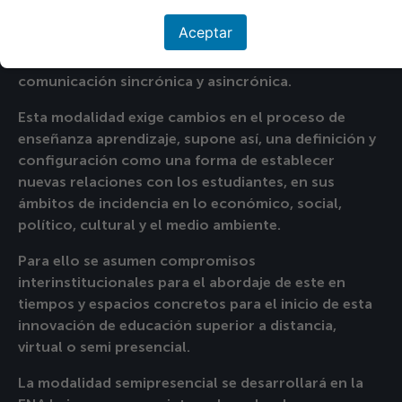
público, donde sus estudiantes tienen unas
Aceptar
características diferentes, recursos didácticos
especiales y un aula virtual funcionando con una
comunicación sincrónica y asincrónica.
Esta modalidad exige cambios en el proceso de
enseñanza aprendizaje, supone así, una definición y
configuración como una forma de establecer
nuevas relaciones con los estudiantes, en sus
ámbitos de incidencia en lo económico, social,
político, cultural y el medio ambiente.
Para ello se asumen compromisos
interinstitucionales para el abordaje de este en
tiempos y espacios concretos para el inicio de esta
innovación de educación superior a distancia,
virtual o semi presencial.
La modalidad semipresencial se desarrollará en la