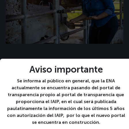
Metodología del diseño curricular y
Aviso importante
proceso de aprendizaje
Se informa al público en general, que la ENA
La ENA pretende a través de la modalidad
actualmente se encuentra pasando del portal de
semipresencial propiciar la accesibilidad y nuevas
transparencia propio al portal de transparencia que
oportunidades de preparación profesional en el
proporciona el IAIP, en el cual será publicada
ámbito agropecuario para las poblaciones excluidas
paulatinamente la información de los últimos 5 años
de formación en este nivel de educación superior.
con autorización del IAIP, por lo que el nuevo portal
Esta modalidad atiende a una concepción nueva de
se encuentra en construcción.
servicio de educación superior con carácter