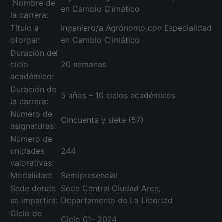
Nombre de
en Cambio Climático
la carrera:
Título a
Ingeniero/a Agrónomo con Especialidad
otorgar:
en Cambio Climático
Duración del
ciclo
20 semanas
académico:
Duración de
5 años – 10 ciclos académicos
la carrera:
Número de
Cincuenta y siete (57)
asignaturas:
Número de
unidades
244
valorativas:
Modalidad:
Semipresencial
Sede donde
Sede Central Ciudad Arce,
se impartirá:
Departamento de La Libertad
Ciclo de
Ciclo 01- 2024