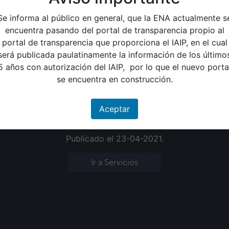
rigirse al menú ubicado en la parte superior izquierda.
Se informa al público en general, que la ENA actualmente s
se hacia abajo hasta encontrar la opción “Pagos”.
encuentra pasando del portal de transparencia propio al
alizarse los pagos correspondientes.
portal de transparencia que proporciona el IAIP, en el cual
será publicada paulatinamente la información de los último
 con el ingreso a la plataforma, usuario o contraseña, fa
5 años con autorización del IAIP, por lo que el nuevo porta
 número de soporte 2506-4301, encargados de brindar asis
se encuentra en construcción.
 y hacer uso exclusivo de dicho medio para evitar inconveni
Aceptar
Publicado el 23-04-2021.
Ir a Servicios