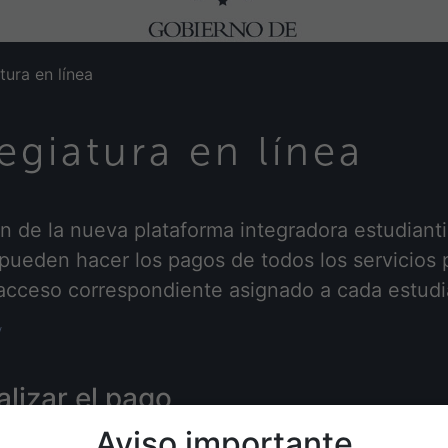
ura en línea
giatura en línea
n de la nueva plataforma integradora estudianti
ueden hacer los pagos de todos los servicios p
 acceso correspondiente asignado a cada estudi
/
alizar el pago
Aviso importante
ado desde un navegador web o la aplicación móvil.