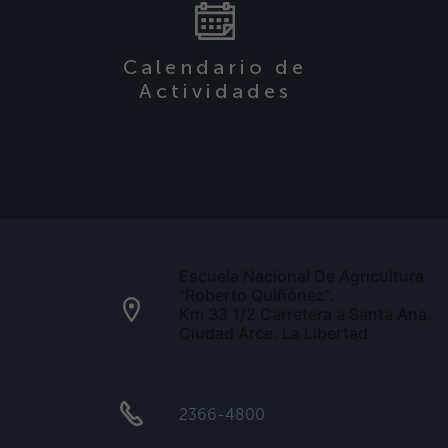
Calendario de
Actividades
Escuela Nacional De Agricultura
"Roberto Quiñónez".
Km 33 1/2 Carretera a Santa Ana.
Ciudad Arce. La Libertad
2366-4800