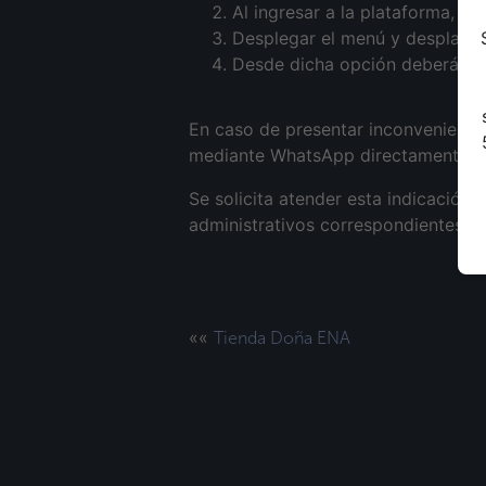
Al ingresar a la plataforma, di
Desplegar el menú y desplazar
Desde dicha opción deberán re
En caso de presentar inconvenientes
mediante WhatsApp directamente al
Se solicita atender esta indicación
administrativos correspondientes.
««
Tienda Doña ENA