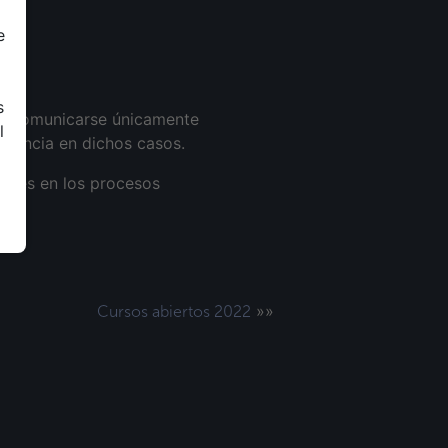
e
s
vor comunicarse únicamente
l
tencia en dichos casos.
entes en los procesos
»»
Cursos abiertos 2022