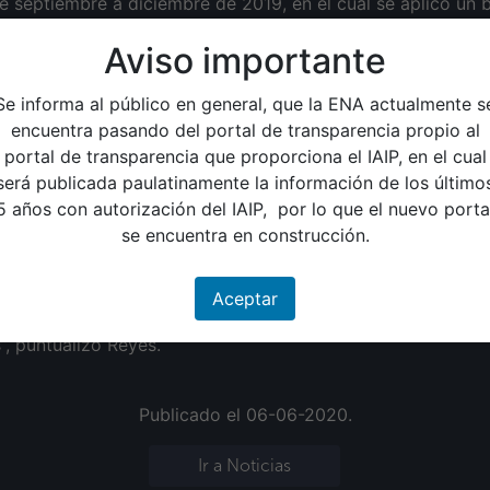
 de septiembre a diciembre de 2019, en el cual se aplicó u
a el crecimiento de las plantas y potencia su inmunidad; co
Aviso importante
o en qq/mz del frijol al uso de diferentes insumos además, 
nal del frijol.
Se informa al público en general, que la ENA actualmente s
ntos, combinando la semilla con el bioestimulante y otros
encuentra pasando del portal de transparencia propio al
esos tratamientos aplicamos el bioestimulante en un recipie
portal de transparencia que proporciona el IAIP, en el cual
nte lo sembramos”, añadió Reyes.
será publicada paulatinamente la información de los último
5 años con autorización del IAIP, por lo que el nuevo porta
ón se obtuvo que el cultivo con la ayuda del bioestimulant
se encuentra en construcción.
esultados en este estudio, es que la semilla de frijol aument
a la población, es que en menos área de terreno el producto
Aceptar
, de igual manera que en una misma área de terreno pueda
, puntualizó Reyes.
Publicado el 06-06-2020.
Ir a Noticias