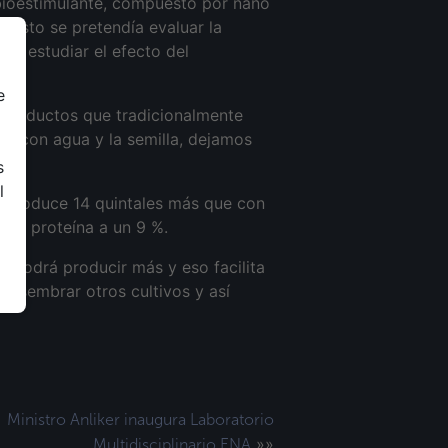
n bioestimulante, compuesto por nano
n esto se pretendía evaluar la
de estudiar el efecto del
e
 productos que tradicionalmente
nte con agua y la semilla, dejamos
s
l
e produce 14 quintales más que con
ó la proteína a un 9 %.
r podrá producir más y eso facilita
n sembrar otros cultivos y así
Ministro Anliker inaugura Laboratorio
»»
Multidisciplinario ENA