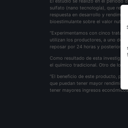
El estudio se realizó en el periodo
sulfato (nano tecnología), que regul
respuesta en desarrollo y rendimient
bioestimulante sobre el valor nutricio
“Experimentamos con cinco tratamie
utilizan los productores, a uno de 
reposar por 24 horas y posteriorme
Como resultado de esta investigaci
el químico tradicional. Otro de los r
“El beneficio de este producto, par
que puedan tener mayor rendimiento
tener mayores ingresos económicos”