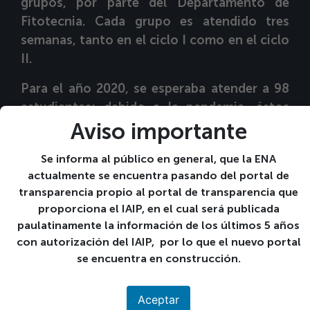
grupos, por parte del Departamento de
Fitotecnia. Cada grupo es atendido tres
semanas, tanto en el ciclo I como en el ciclo
II.
Para el año 2020, se esperaba atender a 98
estudiantes; debido a la pandemia, éstos
serán atendidos en forma virtual del 16 de
Aviso importante
noviembre al 11 de diciembre.
Se informa al público en general, que la ENA
actualmente se encuentra pasando del portal de
transparencia propio al portal de transparencia que
proporciona el IAIP, en el cual será publicada
paulatinamente la información de los últimos 5 años
con autorización del IAIP, por lo que el nuevo portal
se encuentra en construcción.
Aceptar