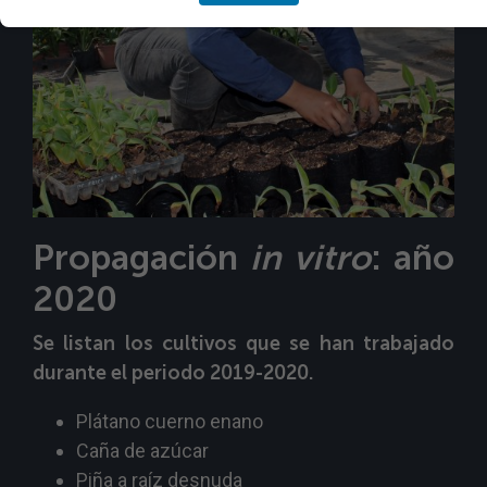
Propagación
in vitro
: año
2020
Se listan los cultivos que se han trabajado
durante el periodo 2019-2020.
Plátano cuerno enano
Caña de azúcar
Piña a raíz desnuda