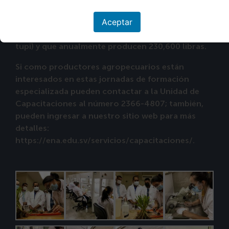
estima que hay sembradas cerca de 50 mil plantas
Aceptar
de fresas (variedades: Sabrina, Cristal, Aromas) y
al menos 1000 plantas de zarzamora (variedad
tupi) y que anualmente producen 230,600 libras.
Si como productores agropecuarios están
interesados en estas jornadas de formación
especializada pueden contactar a la Unidad de
Capacitaciones al número 2366-4807; también,
pueden ingresar a nuestro sitio web para más
detalles:
https://ena.edu.sv/servicios/capacitaciones/.