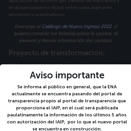
aplicación de alcohol gel, cambio de mascarilla y
el distanciamiento físico entre cada aspirante,
docentes y orientadores.
Catálogo de Nuevo Ingreso 2022
Descarga el
si
quieres conocer los detalles sobre la carrera, el
pensum y demás información del campus.
Proyecto de transformación:
El Ministerio de Agricultura y Ganadería, bajo el
liderazgo del Ministro David Martínez, está
Aviso importante
ejecutando una de las mayores apuestas del
Gobierno de El Salvador: el Plan Maestro de
Se informa al público en general, que la ENA
Rescate Agropecuario.
actualmente se encuentra pasando del portal de
transparencia propio al portal de transparencia que
Este Plan incorpora la creación del Centro de
proporciona el IAIP, en el cual será publicada
Educación e Investigación Agropecuaria (CEIA) y,
paulatinamente la información de los últimos 5 años
como parte de esta inversión, se hará una
con autorización del IAIP, por lo que el nuevo portal
transformación completa de la Escuela para
se encuentra en construcción.