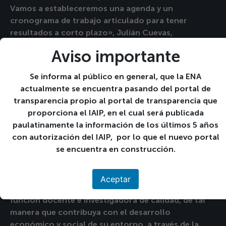
Vamos a estableceremos una agenda y un
cronograma de trabajo articulado para tener
resultados a corto plazo», Julián Cuevas,
vicerrector de Internacionalización de la UAL.
Aviso importante
Este acercamiento es fruto del trabajo articulado de
Se informa al público en general, que la ENA
las instituciones del Ministerio de Agricultura y
actualmente se encuentra pasando del portal de
Ganadería que nos permite, junto con el CENTA,
transparencia propio al portal de transparencia que
avanzar en la creación del primer Centro de
proporciona el IAIP, en el cual será publicada
Educación e Innovación Agropecuaria (CEIA), para
paulatinamente la información de los últimos 5 años
convertirnos en un referente regional en
con autorización del IAIP, por lo que el nuevo portal
investigación y formación académica agropecuaria.
se encuentra en construcción.
Sobre la Universidad de Almería
La UAL es una institución pública de educación
Aceptar
superior que fue creada y diseñada para ejercer una
función docente e investigadora de calidad, de tal
manera que contribuya con el desarrollo
económico y social de su entorno, a través de la