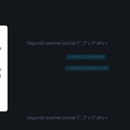
Segundo examen parcial 1°, 2° y 3° año
»
e
+ GOOGLE CALENDAR
s
+ EXPORTACIÓN DE ICAL
l
Segundo examen parcial 1°, 2° y 3° año
»