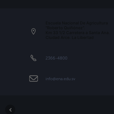
Escuela Nacional De Agricultura
"Roberto Quiñónez".
Km 33 1/2 Carretera a Santa Ana.
Ciudad Arce. La Libertad
2366-4800
info@ena.edu.sv