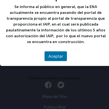
Fecha:
Se informa al público en general, que la ENA
23 23-06:00 septiembre 23-06:00 2022
actualmente se encuentra pasando del portal de
transparencia propio al portal de transparencia que
«
Día de la
Aplicación de Examen
proporciona el IAIP, en el cual será publicada
Independencia.
de Admisión para nuevo
paulatinamente la información de los últimos 5 años
ingreso 2023, de
con autorización del IAIP, por lo que el nuevo portal
acuerdo a la
programación de
se encuentra en construcción.
grupos
»
Aceptar
Únete a nuestra comunidad
Mapa del Sitio
Politica Web