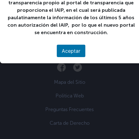
«
Publicación en la Web
Matrícula ciclo 01-2022
transparencia propio al portal de transparencia que
de listado de
de 1° año, según
proporciona el IAIP, en el cual será publicada
admitidos(as) a primer
programación
»
año ciclo 01-2022
paulatinamente la información de los últimos 5 años
con autorización del IAIP, por lo que el nuevo portal
se encuentra en construcción.
Aceptar
Únete a nuestra comunidad
Mapa del Sitio
Politica Web
Preguntas Frecuentes
Carta de Derecho