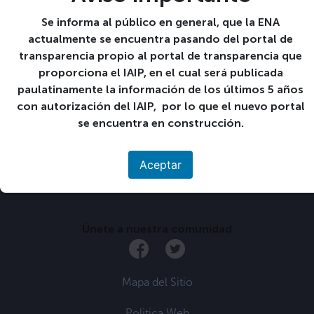
Detalles
Se informa al público en general, que la ENA
Comienza:
actualmente se encuentra pasando del portal de
21 21-06:00 febrero 21-06:00 2022
transparencia propio al portal de transparencia que
Finaliza:
proporciona el IAIP, en el cual será publicada
24 24-06:00 febrero 24-06:00 2022
paulatinamente la información de los últimos 5 años
con autorización del IAIP, por lo que el nuevo portal
«
Finaliza Servicio Social
Inicio ciclo 01-2022 1°
se encuentra en construcción.
Estudiantil
año.
»
Aceptar
Únete a nuestra comunidad
Mapa del Sitio
Politica Web