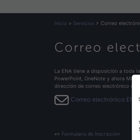
>
>
Correo electrón
Inicio
Servicios
Correo elec
La ENA tiene a disposición a toda l
PowerPoint, OneNote y ahora Microso
dirección de correo electrónico educ
Correo electrónico ENA
««
Formulario de Inscripción