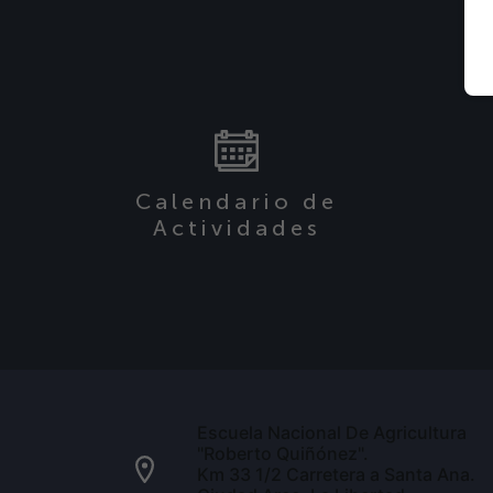
Calendario de
Actividades
Escuela Nacional De Agricultura
"Roberto Quiñónez".
Km 33 1/2 Carretera a Santa Ana.