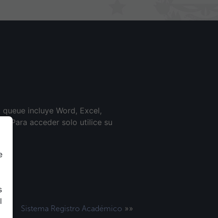
 queue incluye Word, Excel,
. Para acceder solo utilice su
e
s
l
»»
Sistema Registro Académico