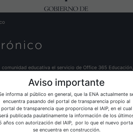
ico
trónico
a comunidad educativa el servicio de Office 365 Educación,
ft Teams, además de herramientas adicionales para el aula
Aviso importante
ativa en el siguiente enlace:
Se informa al público en general, que la ENA actualmente s
encuentra pasando del portal de transparencia propio al
portal de transparencia que proporciona el IAIP, en el cual
Publicado el 11-08-2020.
será publicada paulatinamente la información de los último
5 años con autorización del IAIP, por lo que el nuevo porta
Ir a Servicios
se encuentra en construcción.