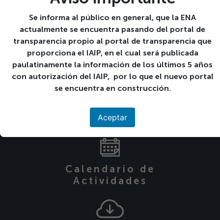
Mantener y asegurar el control de calidad de la
información académica del área, de estudiantes
Se informa al público en general, que la ENA
y de graduados(as).
actualmente se encuentra pasando del portal de
Promover la mejora continua en los procesos
transparencia propio al portal de transparencia que
académicos relativos al área.
proporciona el IAIP, en el cual será publicada
paulatinamente la información de los últimos 5 años
con autorización del IAIP, por lo que el nuevo portal
Publicado el 11-08-2020.
se encuentra en construcción.
««
Proyección Social
Ir a Servicios
Aceptar
»»
Centro de Cómputo
Calendario de
Actividades