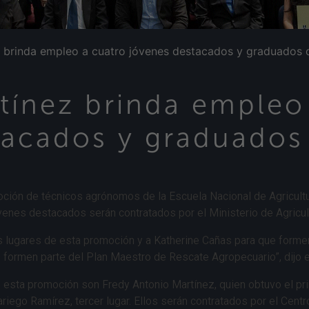
z brinda empleo a cuatro jóvenes destacados y graduados 
rtínez brinda empleo
tacados y graduados
oción de técnicos agrónomos de la Escuela Nacional de Agricultur
venes destacados serán contratados por el Ministerio de Agricul
os lugares de esta promoción y a Katherine Cañas para que form
formen parte del Plan Maestro de Rescate Agropecuario”, dijo e
sta promoción son Fredy Antonio Martínez, quien obtuvo el pri
ego Ramírez, tercer lugar. Ellos serán contratados por el Cent