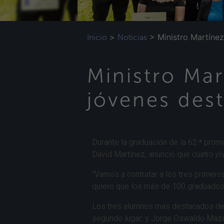
>
>
Ministro Martíne
Inicio
Noticias
Ministro Ma
jóvenes des
Durante la graduación de la 62.ª prom
David Martínez, anunció que cuatro jó
“Vamos a contratar a los tres primer
quiero que los más de 100 graduados 
Los tres alumnos más destacados de e
segundo lugar; y Jorge Oswaldo Mazari