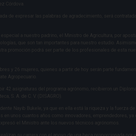
rez Córdova.
da de expresar las palabras de agradecimiento, será contratada 
pecial a nuestro padrino, el Ministro de Agricultura, por aposta
nologías, que son tan importantes para nuestro estudio. Asimism
tra promoción podrá ser parte de los profesionales de esta nuev
es y 26 mujeres, quienes a partir de hoy serán parte fundament
cate Agropecuario.
ir 42 asignaturas del programa agrónomo, recibieron un Diplom
teca, S. A. de C. V. (DISAGRO).
idente Nayib Bukele, ya que en ella está la riqueza y la fuerza d
os en unos cuantos años como innovadores, emprendedores, ya 
, expresó el Ministro ante los nuevos técnicos agrónomos.
ealizan su carrera con el apoyo de una beca proporcionada por el