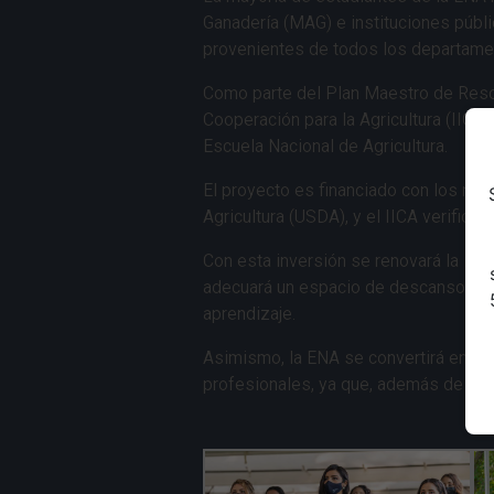
Ganadería (MAG) e instituciones públic
provenientes de todos los departamen
Como parte del Plan Maestro de Resca
Cooperación para la Agricultura (IICA),
Escuela Nacional de Agricultura.
El proyecto es financiado con los re
Agricultura (USDA), y el IICA verifica
Con esta inversión se renovará la infr
adecuará un espacio de descanso y un 
aprendizaje.
Asimismo, la ENA se convertirá en un i
profesionales, ya que, además de la i