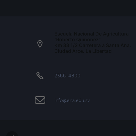
Escuela Nacional De Agricultura
"Roberto Quiñónez".
Km 33 1/2 Carretera a Santa Ana.
Ciudad Arce. La Libertad
2366-4800
info@ena.edu.sv