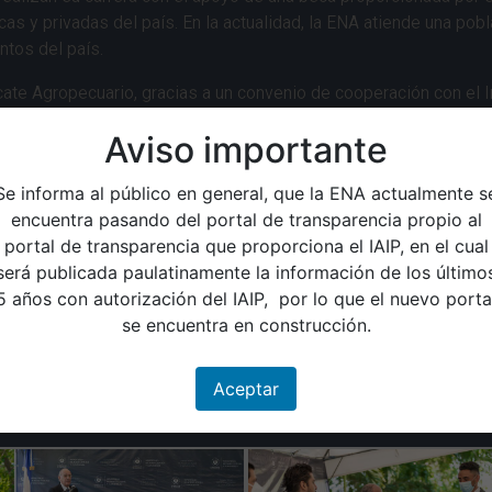
as y privadas del país. En la actualidad, la ENA atiende una pobl
tos del país.
te Agropecuario, gracias a un convenio de cooperación con el I
 se rehabilitará la infraestructura y se otorgará mobiliario para do
Aviso importante
cursos de la cooperación del Gobierno de Estados Unidos de Amé
Se informa al público en general, que la ENA actualmente s
rá la ejecución técnica administrativa. La inversión de este proye
encuentra pasando del portal de transparencia propio al
portal de transparencia que proporciona el IAIP, en el cual
aestructura de siete edificios de dormitorios para estudiantes y 
será publicada paulatinamente la información de los último
área de estudio, para garantizar las condiciones necesarias par
5 años con autorización del IAIP, por lo que el nuevo porta
se encuentra en construcción.
nstituto especializado de nivel superior y se ampliará la oferta
ngeniería, se abrirán opciones para cursar maestrías y doctorado
Aceptar