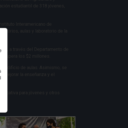
ación estudiantil de 318 jóvenes,
nstituto Interamericano de
rmitorios, aulas y laboratorio de la
rica, a través del Departamento de
e
cto supera los $2 millones.
un edificio de aulas. Asimismo, se
s
a mejorar la enseñanza y el
l
 educativa para jóvenes y otros
s.