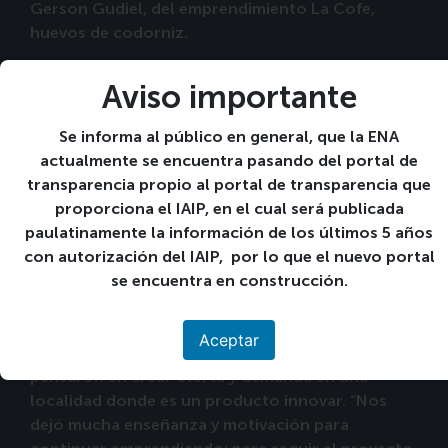
Gerson Gudiel, del emprendimiento La Cofe,
huevos de codorniz.
“Podemos emprender un proyecto desde cero.
Aviso importante
Usando los conocimientos de nuestros padres o
abuelos, aprovechando los recursos y materias
Se informa al público en general, que la ENA
primas que tenemos en casa. Es una enorme
actualmente se encuentra pasando del portal de
oportunidad para crecer y para tener algo con
transparencia propio al portal de transparencia que
qué empezar cuando nos graduemos”, dijo Emeli
proporciona el IAIP, en el cual será publicada
Menéndez, del emprendimiento Dulces
paulatinamente la información de los últimos 5 años
Artesanales Sseyba.
con autorización del IAIP, por lo que el nuevo portal
se encuentra en construcción.
Por su parte, Esly Álvarez, del emprendimiento
Papaya World, contó que la fruta que usaron para
desarrollar la idea no se consume como
Aceptar
encurtido en la zona oriental, por lo que
pensaron en crear oferta y demanda en una
localidad donde es un producto innovar. “Nos
dejó mucha enseñanza y motivación para