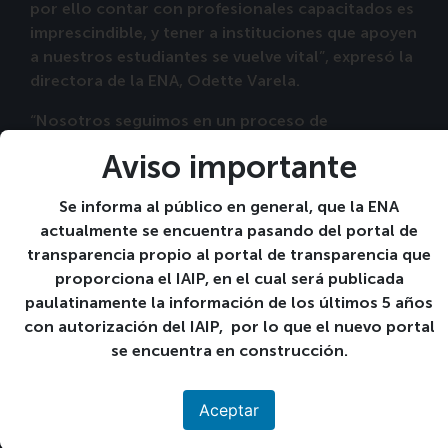
por ello contar con profesionales capacitados es
imprescindible, y tener a instituciones que apoyen
a nuestros estudiantes se vuelve vital”, expresó la
directora de la ENA, Odette Varela.
“Nosotros seguimos en un proceso de
transformación y modernización que incluye la
Aviso importante
actualización de la currícula y la ampliación de la
oferta académica; esperamos seguir contando
Se informa al público en general, que la ENA
con el apoyo del BFA y de las demás instituciones
actualmente se encuentra pasando del portal de
becarias que hacen posible el sueño de tantos de
transparencia propio al portal de transparencia que
jóvenes”, dijo Odette Varela, directora de la ENA.
proporciona el IAIP, en el cual será publicada
paulatinamente la información de los últimos 5 años
Desde el 2012, el BFA ha otorgado este apoyo
con autorización del IAIP, por lo que el nuevo portal
económico a jóvenes de escasos recursos que
se encuentra en construcción.
tengan un excelente rendimiento académico;
hasta el 2022, son 60 agrónomos los que se
lograron titular gracias al respaldo de esta
Aceptar
institución.