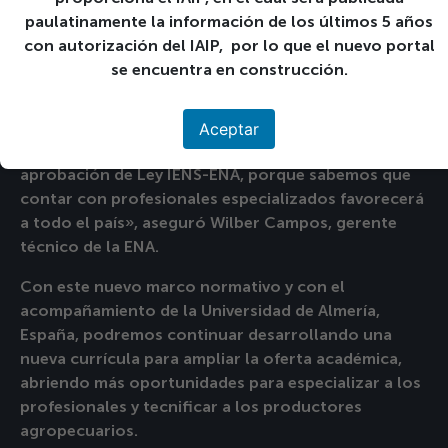
paulatinamente la información de los últimos 5 años
con autorización del IAIP, por lo que el nuevo portal
se encuentra en construcción.
Aceptar
«La escuela tiene mucho potencial. Todo el equipo
técnico tiene buenas expectativas con la
aprobación de Ley IENS-ENA, porque sabemos que
contar con profesionales especializados favorecerá
a todo el país», aseguró Wilber Campos, gerente
técnico de la ENA.
Con este nuevo marco normativo y con el
acompañamiento de la Universidad de Almería,
España, podremos continuar desarrollando una
nueva currícula para ampliar la oferta académica,
abriendo más oportunidades para especializar a los
profesionales y tecnificar a los productores
agropecuarios.