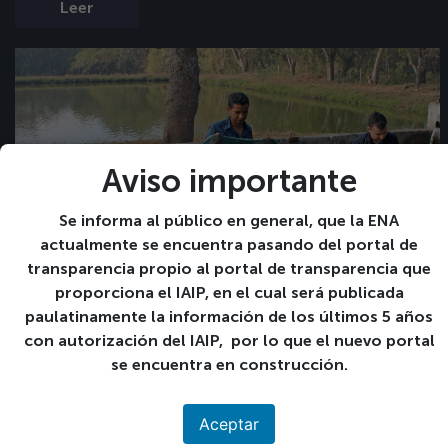
Leer
Aviso importante
Se informa al público en general, que la ENA
actualmente se encuentra pasando del portal de
transparencia propio al portal de transparencia que
Publicaciones 2018 – 2010
proporciona el IAIP, en el cual será publicada
Última modificación: 23/04/2021
paulatinamente la información de los últimos 5 años
con autorización del IAIP, por lo que el nuevo portal
Caracterización de dos variedades de jícama
se encuentra en construcción.
(Pachyrhizus erosus L. Urban) “ENA62” y
“ENASantaneca” en San Andrés, La Libertad, El
Aceptar
Salvador. Descargar: Caracterización de dos