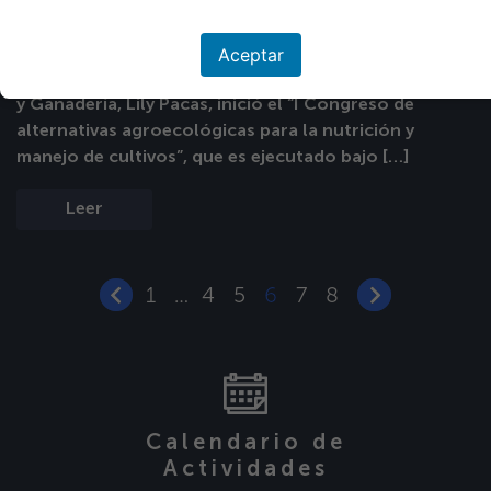
para la producción agrícola
Última modificación: 03/02/2022
Aceptar
Con la participación de la Viceministra de Agricultura
y Ganadería, Lily Pacas, inició el “I Congreso de
alternativas agroecológicas para la nutrición y
manejo de cultivos”, que es ejecutado bajo […]
Leer
1
4
5
6
7
8
…
Calendario de
Actividades