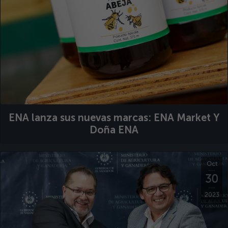
ENA lanza sus nuevas marcas: ENA Market Y
Doña ENA
Oct
30
2023