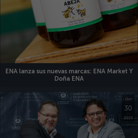
ENA lanza sus nuevas marcas: ENA Market Y
Doña ENA
Oct
30
2023