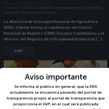
Última modificación: 14/02/2023
CNR
ENA
Investigación
Investigaciones ENA
Propiedad
Etiquetas:
,
,
,
,
Intelectual
Trabajo interinstitucional
,
La directora de la Escuela Nacional de Agricultura
(ENA), Odette Varela; el subdirector del Centro
Nacional de Registro (CNR), Douglas Castellanos; y el
director del Registro de la Propiedad Intelectual […]
Leer
Aviso importante
Se informa al público en general, que la ENA
actualmente se encuentra pasando del portal de
transparencia propio al portal de transparencia que
proporciona el IAIP, en el cual será publicada